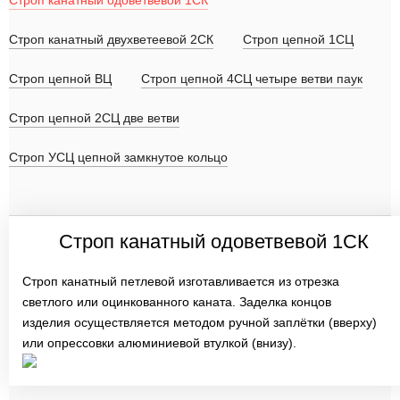
Строп канатный одоветвевой 1СК
Строп канатный двухветеевой 2СК
Строп цепной 1СЦ
Строп цепной ВЦ
Строп цепной 4СЦ четыре ветви паук
Строп цепной 2СЦ две ветви
Строп УСЦ цепной замкнутое кольцо
Строп канатный одоветвевой 1СК
Строп канатный петлевой изготавливается из отрезка
светлого или оцинкованного каната. Заделка концов
изделия осуществляется методом ручной заплётки (вверху)
или опрессовки алюминиевой втулкой (внизу).