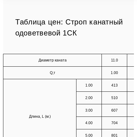
Таблица цен: Строп канатный
одоветвевой 1СК
Диаметр каната
11.0
Q,т
1.00
1.00
413
2.00
510
3.00
607
Длина, L (м.)
4.00
704
5.00
801